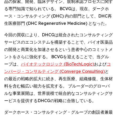
品の探索、開発、臨床デザイン、規制承認プロセスに関す
る専門知識で知られている。 BCVGは、現在、ダークホ
ース・コンサルティング (DHC) 内の部門として、DHC再
生医療部門 (DHC Regenerative Medicine) となった。
今回の買収により、DHCGは統合されたコンサルティング
サービスのエコシステムを構築することで、バイオ医薬品
の開発と商業化を加速させるという患者中心のコミットメ
ントをさらに強化する。 BCVGを迎えることで、当グル
ープは、
バイオテックロジック (BioTechLogic)
および
コ
ンバージ・コンサルティング (Converge Consulting)
と
の最近の戦略的拡大に続き、再生医療、組織修復、生体材
料を含む幅広い能力を拡充する。 ブルーダーのグローバ
ルな事業展開は、世界規模で統合的なコンサルティングサ
ービスを提供するDHCGの戦略に合致している。
ダークホース・コンサルティング・グループの創設者兼最