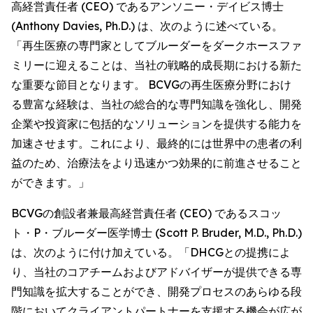
高経営責任者 (CEO) であるアンソニー・デイビス博士
(Anthony Davies, Ph.D.) は、次のように述べている。
「再生医療の専門家としてブルーダーをダークホースファ
ミリーに迎えることは、当社の戦略的成長期における新た
な重要な節目となります。 BCVGの再生医療分野におけ
る豊富な経験は、当社の総合的な専門知識を強化し、開発
企業や投資家に包括的なソリューションを提供する能力を
加速させます。これにより、最終的には世界中の患者の利
益のため、治療法をより迅速かつ効果的に前進させること
ができます。」
BCVGの創設者兼最高経営責任者 (CEO) であるスコッ
ト・P・ブルーダー医学博士 (Scott P. Bruder, M.D., Ph.D.)
は、次のように付け加えている。「DHCGとの提携によ
り、当社のコアチームおよびアドバイザーが提供できる専
門知識を拡大することができ、開発プロセスのあらゆる段
階においてクライアントパートナーを支援する機会が広が