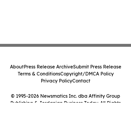
About
Press Release Archive
Submit Press Release
Terms & Conditions
Copyright/DMCA Policy
Privacy Policy
Contact
© 1995-2026 Newsmatics Inc. dba Affinity Group
Publishing & Jordanian Business Today. All Rights
Reserved.
Cookie Settings / Your Privacy Choices