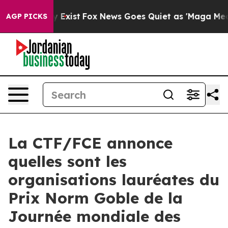
of They Exist
Fox News Goes Quiet as 'Maga Media Pipe
AGP PICKS
La CTF/FCE annonce
quelles sont les
organisations lauréates du
Prix Norm Goble de la
Journée mondiale des