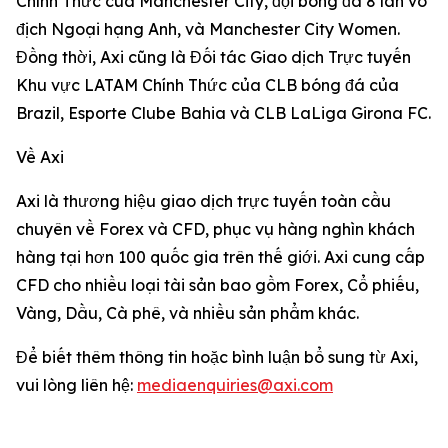
Chính Thức của Manchester City, đội bóng đã 8 lần vô
địch Ngoại hạng Anh, và Manchester City Women.
Đồng thời, Axi cũng là Đối tác Giao dịch Trực tuyến
Khu vực LATAM Chính Thức của CLB bóng đá của
Brazil, Esporte Clube Bahia và CLB LaLiga Girona FC.
Về Axi
Axi là thương hiệu giao dịch trực tuyến toàn cầu
chuyên về Forex và CFD, phục vụ hàng nghìn khách
hàng tại hơn 100 quốc gia trên thế giới. Axi cung cấp
CFD cho nhiều loại tài sản bao gồm Forex, Cổ phiếu,
Vàng, Dầu, Cà phê, và nhiều sản phẩm khác.
Để biết thêm thông tin hoặc bình luận bổ sung từ Axi,
vui lòng liên hệ:
mediaenquiries@axi.com