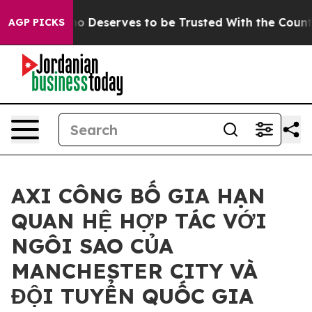
ocracy. Who Deserves to be Trusted With the Country
AGP PICKS
AXI CÔNG BỐ GIA HẠN
QUAN HỆ HỢP TÁC VỚI
NGÔI SAO CỦA
MANCHESTER CITY VÀ
ĐỘI TUYỂN QUỐC GIA