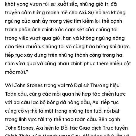
khát vọng vươn tới sự xuất sắc, những giá trị đã
truyền cảm hứng mạnh mẽ cho Axi. Sự nỗ lực không
ngừng của anh ấy trong việc tìm kiếm lợi thế cạnh
tranh phản ánh chính xác cam kết của chúng tôi
trong việc vượt qua giới hạn và không ngừng nâng
cao tiêu chuẩn. Chúng tôi vô cùng hào hứng khi được
tiếp tục xây dựng trên những thành công trong hai
năm vừa qua và cùng nhau chinh phục thêm nhiều cột
mốc mới.”
Với John Stones trong vai trò Đại sứ Thương hiệu
Toàn cầu, cùng các mối quan hệ hợp tác chiến lược
với ba câu lạc bộ bóng đá hàng đầu, Axi tiếp tục
củng cố vị thế là một trong những tên tuổi nổi bật
trong lĩnh vực tài trợ thể thao toàn cầu. Bên cạnh
John Stones, Axi hiện là Đối tác Giao dịch Trực tuyến