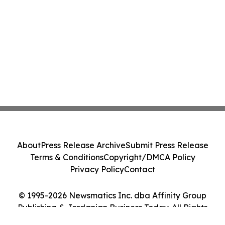
About
Press Release Archive
Submit Press Release
Terms & Conditions
Copyright/DMCA Policy
Privacy Policy
Contact
© 1995-2026 Newsmatics Inc. dba Affinity Group
Publishing & Jordanian Business Today. All Rights
Reserved.